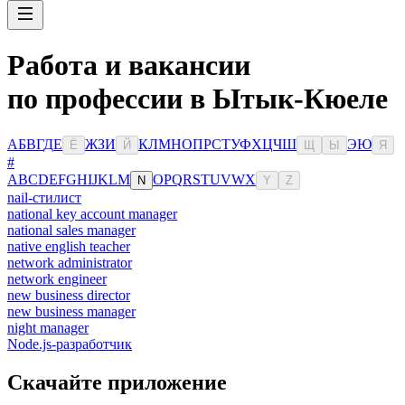
Работа и вакансии
по профессии в Ытык-Кюеле
А
Б
В
Г
Д
Е
Ж
З
И
К
Л
М
Н
О
П
Р
С
Т
У
Ф
Х
Ц
Ч
Ш
Э
Ю
Ё
Й
Щ
Ы
Я
#
A
B
C
D
E
F
G
H
I
J
K
L
M
O
P
Q
R
S
T
U
V
W
X
N
Y
Z
nail-стилист
national key account manager
national sales manager
native english teacher
network administrator
network engineer
new business director
new business manager
night manager
Node.js-разработчик
Скачайте приложение