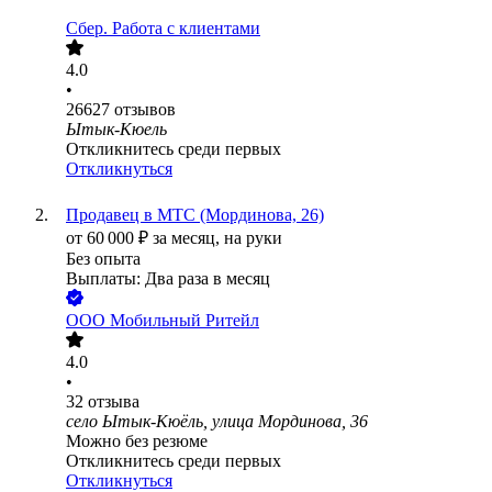
Сбер. Работа с клиентами
4.0
•
26627
отзывов
Ытык-Кюель
Откликнитесь среди первых
Откликнуться
Продавец в МТС (Мординова, 26)
от
60 000
₽
за месяц,
на руки
Без опыта
Выплаты: Два раза в месяц
ООО
Мобильный Ритейл
4.0
•
32
отзыва
село Ытык-Кюёль, улица Мординова, 36
Можно без резюме
Откликнитесь среди первых
Откликнуться