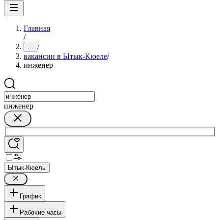
Главная
/
/
...
вакансии в Ытык-Кюеле
/
инженер
инженер
Ытык-Кюель
График
Рабочие часы