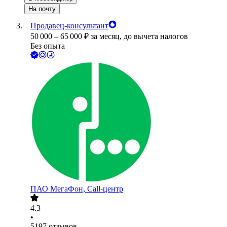
На почту
Продавец-консультант
50 000
–
65 000
₽
за месяц,
до вычета налогов
Без опыта
ПАО
МегаФон, Call-центр
4.3
•
5197
отзывов